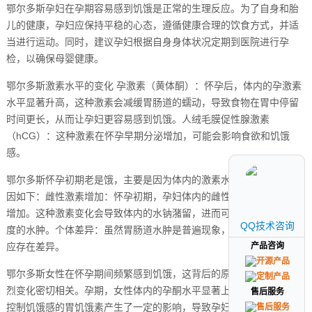
鄂尔多斯孕妇在孕期容易感到饥饿是正常的生理反应。为了自身和胎
儿的健康，孕妇应保持平稳的心态，遵循健康合理的饮食方式，并适
当进行运动。同时，建议孕妇根据自身身体状况定期到医院进行孕
检，以确保母婴健康。
鄂尔多斯激素水平的变化 孕激素（黄体酮）：怀孕后，体内的孕激素
水平显著升高，这种激素会减缓胃肠道的蠕动，导致食物在胃中停留
时间更长，从而让孕妇更容易感到饥饿。人绒毛膜促性腺激素
（hCG）：这种激素在怀孕早期分泌增加，可能会影响食欲和饥饿
感。
鄂尔多斯怀孕初期老是饿，主要是因为体内的激素水平增加。具体原
因如下：雌性激素增加：怀孕初期，孕妇体内的雌性激素水平会显著
增加。这种激素变化会导致体内的水钠潴留，进而可能引起胃肠道轻
QQ技术咨询
QQ技术咨询
度的水肿。个体差异：虽然胃肠道水肿是普遍现象，但不同孕妇的反
应存在差异。
产品咨询
产品咨询
鄂尔多斯女性在怀孕期间频繁感到饥饿，这背后的原因与荷尔蒙的剧
烈变化密切相关。孕期，女性体内的孕酮水平显著上升，这种激素对
售后服务
售后服务
控制饥饿感的胃饥饿素产生了一定的影响，导致孕妇的饱腹感减弱，